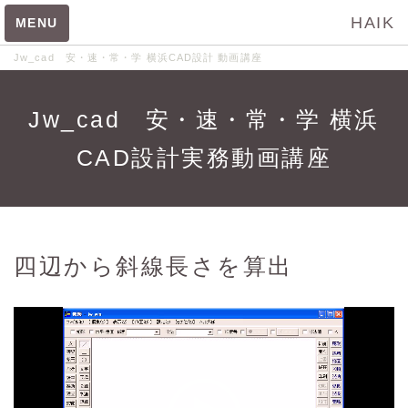
HAIK
MENU
Jw_cad 安・速・常・学 横浜CAD設計 動画講座
Jw_cad 安・速・常・学 横浜
住宅給排水設備作図手順
CAD設計実務動画講座
住宅設備図作図
住宅給水設備作図①
住宅給水設備作図②
四辺から斜線長さを算出
住宅汚水管設備作図
住宅雨水管設備作図
各種図面用紙等作成動画
03-01 図枠の作図①