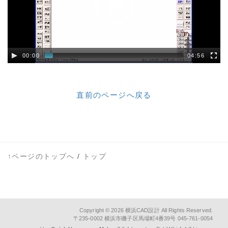
03-02 図枠の作図②
03-03 ロゴのトレース
03-04 部分詳細図の作図
03-05
00:00
04:56
測量座標から敷地図作
図
03-05
-2地積測量図で敷地図作
直前のページへ戻る
図
03-06 紙の図面の取り込
み
03-06
-2敷地図の紙図面トレー
↑ページのトップへ
/
トップ
ス
03-07 凡例表の作図①
03-08 凡例表の作図②
Copyright © 2026
横浜CAD設計
All Rights Reserved.
03-09 PDFへの書き出し
〒235-0002 横浜市磯子区馬場町4番39号 045-761-0054