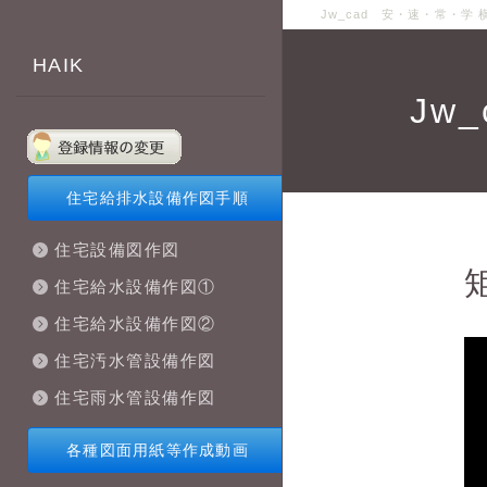
Jw_cad 安・速・常・学 
HAIK
Jw
住宅給排水設備作図手順
住宅設備図作図
住宅給水設備作図①
住宅給水設備作図②
住宅汚水管設備作図
住宅雨水管設備作図
各種図面用紙等作成動画