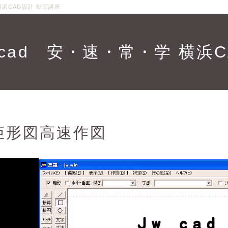
横浜CAD設計 動画講座
_cad 安・速・常・学 横浜
矩形図高速作図